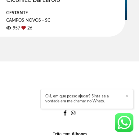
GESTANTE
CAMPOS NOVOS - SC
957
26
Olá, em que posso ajudar? Sinta-se a
✕
vontade em me chamar no Whats.
ELEMAR HENZ
/
CONTATO
Feito com
Alboom